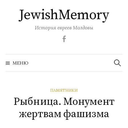
Перейти
JewishMemory
к
содержимому
История евреев Молдовы
Facebook
Найти:
МЕНЮ
ПАМЯТНИКИ
Рыбница. Монумент
жертвам фашизма