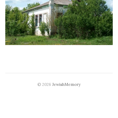
© 2026
JewishMemory