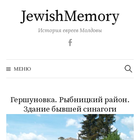
Перейти
JewishMemory
к
содержимому
История евреев Молдовы
Facebook
Найти:
МЕНЮ
Гершуновка. Рыбницкий район.
Здание бывшей синагоги