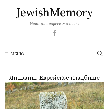
Перейти
JewishMemory
к
содержимому
История евреев Молдовы
Facebook
Найти:
МЕНЮ
Липканы. Еврейское кладбище