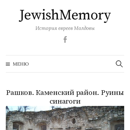
Перейти
JewishMemory
к
содержимому
История евреев Молдовы
Facebook
Найти:
МЕНЮ
Рашков. Каменский район. Руины
синагоги