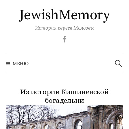
Перейти
JewishMemory
к
содержимому
История евреев Молдовы
Facebook
Найти:
МЕНЮ
Из истории Кишиневской
богадельни