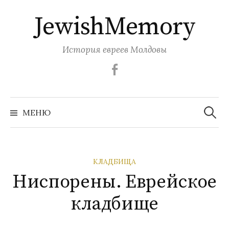
Перейти
JewishMemory
к
содержимому
История евреев Молдовы
Facebook
Найти:
МЕНЮ
КЛАДБИЩА
Ниспорены. Еврейское
кладбище