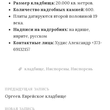
Размер кладбища:
20.000 кв. метров.
Количество надгобных камней:
600.
Плиты датируются второй половиной 19
века.
Надписи на надгробиях:
на идише,
иврите, русском
Контактные лица:
Худис Александр +373-
69132157
кладбище
,
Ниспорены
,
Ниспорень
ПРЕДЫДУЩАЯ ЗАПИСЬ
Навигация
Оргеев. Еврейское кладбище
по
записям
НОВАЯ ЗАПИСЬ