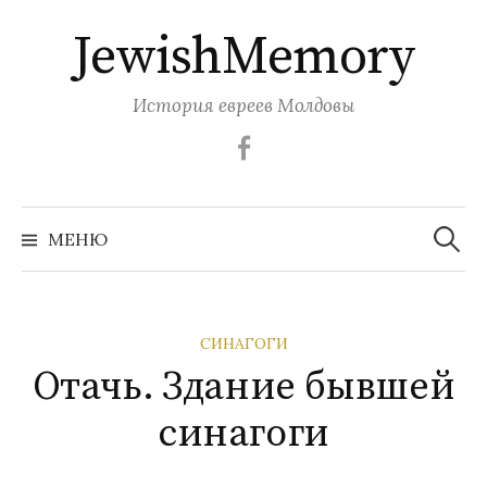
Перейти
JewishMemory
к
содержимому
История евреев Молдовы
Facebook
Найти:
МЕНЮ
СИНАГОГИ
Отачь. Здание бывшей
синагоги