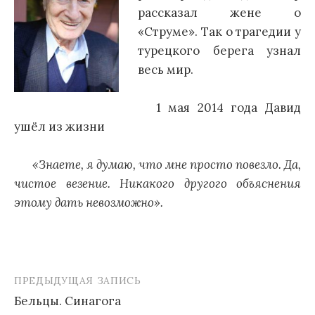
рассказал жене о
«Струме». Так о трагедии у
турецкого берега узнал
весь мир.
1 мая 2014 года Давид
ушёл из жизни
«Знаете, я думаю, что мне просто повезло. Да,
чистое везение. Никакого другого объяснения
этому дать невозможно».
ПРЕДЫДУЩАЯ ЗАПИСЬ
Навигация
Бельцы. Синагога
по