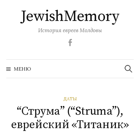
Перейти
JewishMemory
к
содержимому
История евреев Молдовы
Facebook
Найти:
МЕНЮ
ДАТЫ
“Струма” (“Struma”),
еврейский «Титаник»