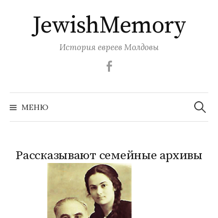
Перейти
JewishMemory
к
содержимому
История евреев Молдовы
Facebook
Найти:
МЕНЮ
Рассказывают семейные архивы