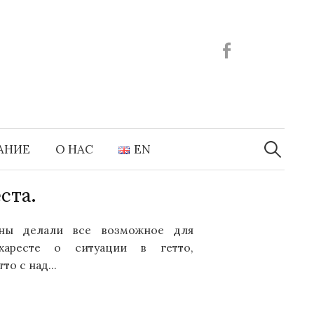
Facebook
Найти:
АНИЕ
О НАС
EN
ста.
ны делали все возможное для
аресте о ситуации в гетто,
о с над...