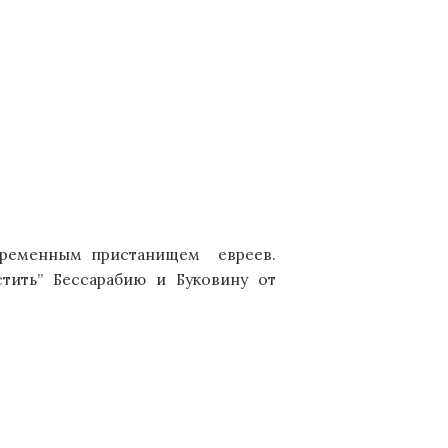
 временным пристанищем евреев.
тить” Бессарабию и Буковину от