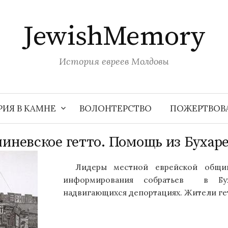
JewishMemory
История евреев Молдовы
РИЯ В КАМНЕ
ВОЛОНТЕРСТВО
ПОЖЕРТВОВ
иневское гетто. Помощь из Бухаре
Лидеры местной еврейской общи
информирования собратьев в Бух
надвигающихся депортациях. Жители гетт