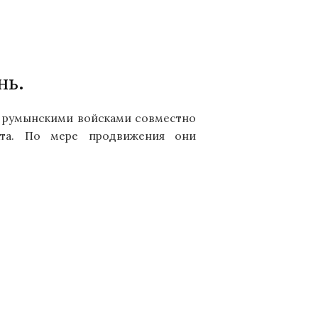
нь.
ят румынскими войсками совместно
хта. По мере продвижения они