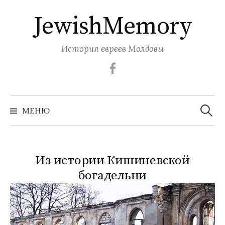
Перейти
JewishMemory
к
содержимому
История евреев Молдовы
Facebook
Найти:
МЕНЮ
Из истории Кишиневской
богадельни