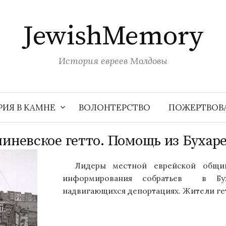
JewishMemory
История евреев Молдовы
РИЯ В КАМНЕ
ВОЛОНТЕРСТВО
ПОЖЕРТВОВ
иневское гетто. Помощь из Бухаре
Лидеры местной еврейской общи
информирования собратьев в Бух
надвигающихся депортациях. Жители гетт