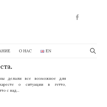
Facebook
Найти:
АНИЕ
О НАС
EN
ста.
ны делали все возможное для
аресте о ситуации в гетто,
о с над...