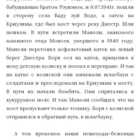
бабушкиным братом Рэувэном, и 6.07.1941г. пошли
в сторону села Ваду луй Водэ, а затем на
Криуляны, где был мост через реку Днестр. Шли
пешком. В пути встретили Маноли, знакомого
маминого отца Моисея, умершего в 1940 году.
Маноли перегонял асфальтовый каток на левый
берег Днестра. Боря сел на каток, прицепил к
нему детскую коляску и поехал к переправе. И так
на катке с коляской они миновали шлагбаум с
солдатами и проследовали на Криуляны к мосту.
В пути их начали бомбить. Они спрятались в
кукурузном поле. И там Маноли сообщил, что на
мост пропускают только технику. Боря с коляской
отправился в обратный путь, к шлагбауму.
А тем временем наши пешеходы-беженцы