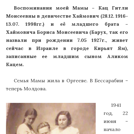
Воспоминания моей Мамы – Кац Гитли
Моисеевны в девичестве Хаймович (28.12. 1916-
13.07. 1998гг.) и её младшего брата –
Хаймовича Бориса Моисеевича (Барух, так его
назвали при рождении 7.05 1927г., живет
сейчас в Израиле в городе Кирьят Ям),
записанные ее младшим сыном Аликом
Кацем.
Семья Мамы жила в Оргееве. В Бессарабии –
теперь Молдова.
1941
год, 22
июня –
начало