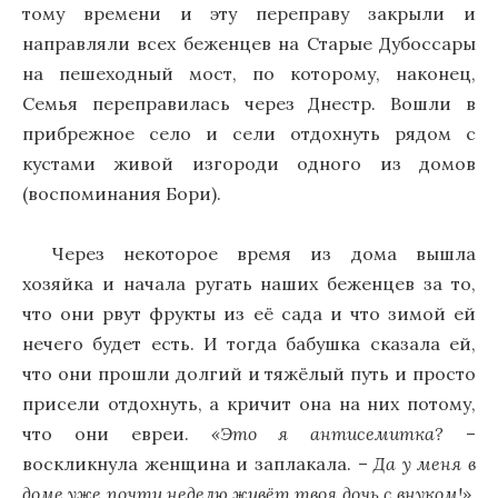
тому времени и эту переправу закрыли и
направляли всех беженцев на Старые Дубоссары
на пешеходный мост, по которому, наконец,
Семья переправилась через Днестр. Вошли в
прибрежное село и сели отдохнуть рядом с
кустами живой изгороди одного из домов
(воспоминания Бори).
Через некоторое время из дома вышла
хозяйка и начала ругать наших беженцев за то,
что они рвут фрукты из её сада и что зимой ей
нечего будет есть. И тогда бабушка сказала ей,
что они прошли долгий и тяжёлый путь и просто
присели отдохнуть, а кричит она на них потому,
что они евреи.
«Это я антисемитка?
–
воскликнула женщина и заплакала. –
Да у меня в
доме уже почти неделю живёт твоя дочь с внуком!»
.