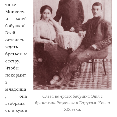
чным
Моисеем
и моей
бабушкой
Этей
осталась
ждать
братьев и
сестру.
Чтобы
покормит
ь
младенца
, она
Слева направо: бабушка Этя с
братьями Рэувеном и Барухом. Конец
взобрала
ХIХ века.
сь в кузов