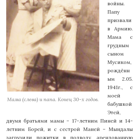
войны.
Папу
призвали
в Армию.
Мама с
грудным
сыном
Мусиком,
рождённ
ым 2.05.
1941г.,
c
моей
Мама (слева) и папа. Конец 30-х годов.
бабушкой
Этей,
двумя братьями мамы – 17-летним Пиней и 14-
летним Борей, и с сестрой Маней – Мындалы
загрузили пожитки в подводу, арендованную