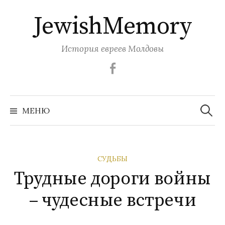
Перейти
JewishMemory
к
содержимому
История евреев Молдовы
Facebook
Найти:
МЕНЮ
СУДЬБЫ
Трудные дороги войны
– чудесные встречи