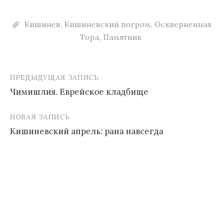
Кишинев
,
Кишиневский погром
,
Оскверненная
Тора
,
Памятник
ПРЕДЫДУЩАЯ ЗАПИСЬ
Навигация
Чимишлия. Еврейское кладбище
по
записям
НОВАЯ ЗАПИСЬ
Кишиневский апрель: рана навсегда