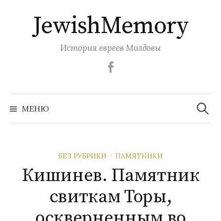
Перейти
JewishMemory
к
содержимому
История евреев Молдовы
Facebook
Найти:
МЕНЮ
БЕЗ РУБРИКИ
ПАМЯТНИКИ
/
Кишинев. Памятник
свиткам Торы,
оскверненным во