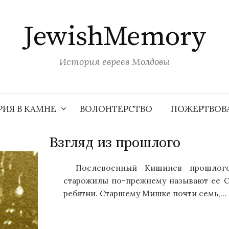
JewishMemory
История евреев Молдовы
РИЯ В КАМНЕ
ВОЛОНТЕРСТВО
ПОЖЕРТВОВ
Взгляд из прошлого
Послевоенный Кишинев прошлого
старожилы по-прежнему называют ее Си
ребятни. Старшему Мишке почти семь,...