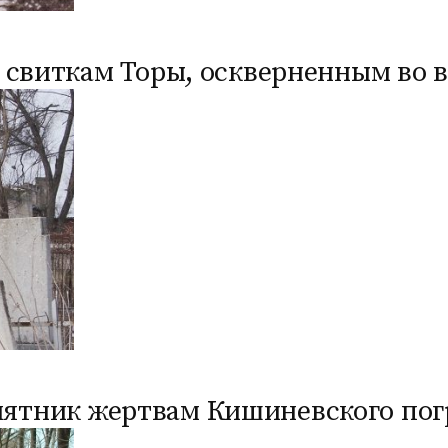
свиткам Торы, оскверненным во вр
ятник жертвам Кишиневского погр