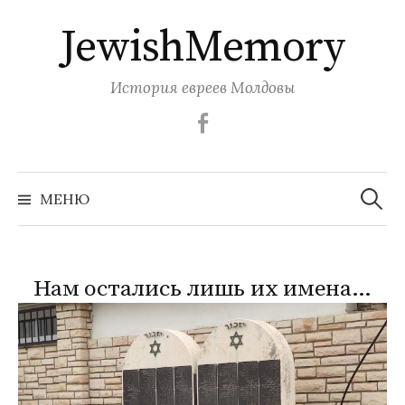
Перейти
JewishMemory
к
содержимому
История евреев Молдовы
Facebook
Найти:
МЕНЮ
Нам остались лишь их имена…